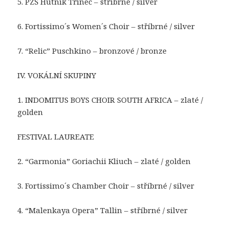
5. PZŚ Hutnik Třinec – stříbrné / silver
6. Fortissimo´s Women´s Choir – stříbrné / silver
7. “Relic” Puschkino – bronzové / bronze
IV. VOKÁLNÍ SKUPINY
1. INDOMITUS BOYS CHOIR SOUTH AFRICA – zlaté /
golden
FESTIVAL LAUREATE
2. “Garmonia” Goriachii Kliuch – zlaté / golden
3. Fortissimo´s Chamber Choir – stříbrné / silver
4. “Malenkaya Opera” Tallin – stříbrné / silver