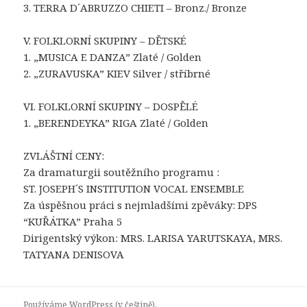
3. TERRA D´ABRUZZO CHIETI – Bronz./ Bronze
V. FOLKLORNÍ SKUPINY – DĚTSKÉ
1. „MUSICA E DANZA” Zlaté / Golden
2. „ZURAVUSKA” KIEV Silver / stříbrné
VI. FOLKLORNÍ SKUPINY – DOSPĚLÉ
1. „BERENDEYKA” RIGA Zlaté / Golden
ZVLÁŠTNÍ CENY:
Za dramaturgii soutěžního programu :
ST. JOSEPH´S INSTITUTION VOCAL ENSEMBLE
Za úspěšnou práci s nejmladšími zpěváky: DPS
“KUŘÁTKA” Praha 5
Dirigentský výkon: MRS. LARISA YARUTSKAYA, MRS.
TATYANA DENISOVA
Používáme WordPress (v češtině).