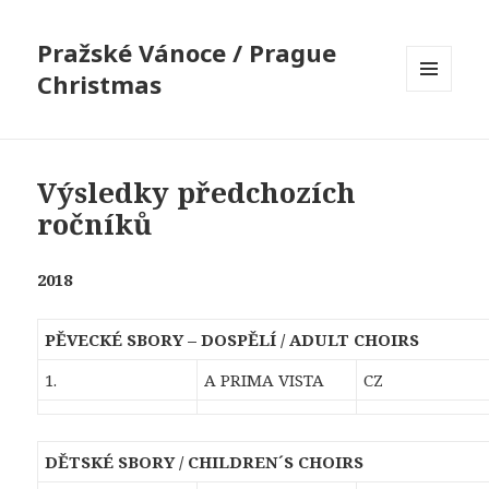
Pražské Vánoce / Prague
Christmas
MENU
A
WIDGETY
Výsledky předchozích
ročníků
2018
PĚVECKÉ SBORY – DOSPĚLÍ / ADULT CHOIRS
1.
A PRIMA VISTA
CZ
DĚTSKÉ SBORY / CHILDREN´S CHOIRS