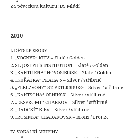
Za pěveckou kulturu: DS Mládí
2010
I. DĚTSKÉ SBORY
1. „VOGNYK” KIEV – Zlaté / Golden
2. ST. JOSEPH´S INSTITUTION – Zlaté / Golden
3. „KANTILENA” NOVOSIBIRSK – Zlaté / Golden
4. „KUŘÁTKA” PRAHA 5 – Silver / stříbrné
5. „PEREZVONY” ST. PETERSBURG – Silver / stříbrné
6. „KANTSONA” OBNINSK – Silver / stříbrné
7. „EKSPROMT” CHARKOV – Silver / stříbrné
8. „RADOSŤ” KIEV – Silver / stříbrné
9. „ROSINKA” CHABAROVSK – Bronz./ Bronze
IV. VOKÁLNÍ SKUPINY